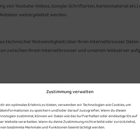
g von Youtube-Videos, Google-Schriftarten, Kartenmaterial etc.) 
Anbieter weitergeleitet werden.
(aus technischer Notwendigkeit) über Ihren Internetbrowser Date
on zwischen Ihrem Internetbrowser und unserem Webserver aufg
Zustimmung verwalten
n, etc.)
dir ein optimales Erlebnis zu bieten, verwenden wir Technologien wie Cookies, um
ssystem
äteinformationen zu speichern und/oder darauf zuzugreifen. Wenn du diesen
hnologien zustimmst, können wir Daten wie das Surfverhalten oder eindeutige IDs auf
ser Website verarbeiten. Wenn du deine Zustimmung nicht erteilst oder zurückziehst,
nen bestimmte Merkmale und Funktionen beeinträchtigt werden.