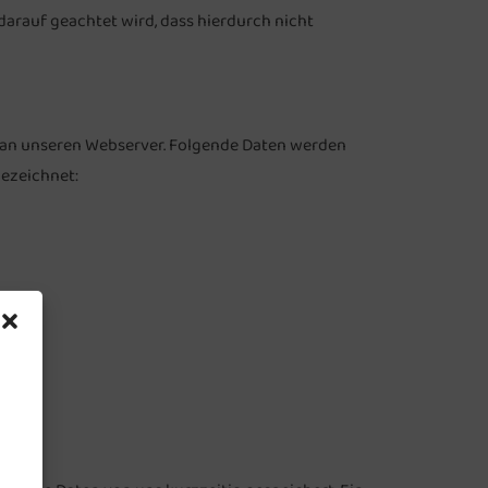
darauf geachtet wird, dass hierdurch nicht
n an unseren Webserver. Folgende Daten werden
ezeichnet: