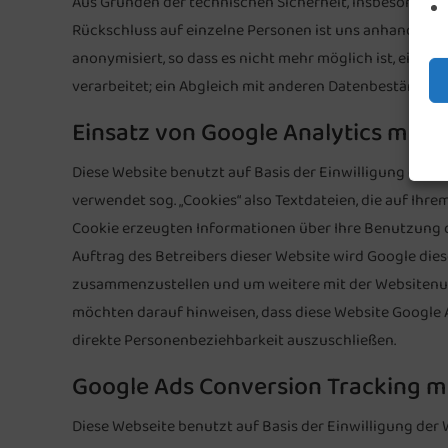
Aus Gründen der technischen Sicherheit, insbesondere
Rückschluss auf einzelne Personen ist uns anhand die
anonymisiert, so dass es nicht mehr möglich ist, eine
verarbeitet; ein Abgleich mit anderen Datenbeständen od
Einsatz von Google Analytics mit 
Diese Website benutzt auf Basis der Einwilligung der W
verwendet sog. „Cookies“ also Textdateien, die auf Ih
Cookie erzeugten Informationen über Ihre Benutzung di
Auftrag des Betreibers dieser Website wird Google di
zusammenzustellen und um weitere mit der Websitenut
möchten darauf hinweisen, dass diese Website Google 
direkte Personenbeziehbarkeit auszuschließen.
Google Ads Conversion Tracking m
Diese Webseite benutzt auf Basis der Einwilligung der