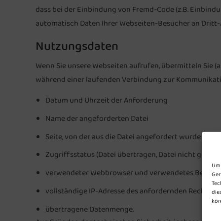
dass bei der Einbindung von Fremd-Code (z.B. Einbindun
automatisch Daten Ihrer Webseiten-Besucher an Dritt-
Nutzungsdaten
Wenn Sie unsere Webseiten aufrufen, übermitteln Sie 
während einer laufenden Verbindung zur Kommunikati
Datum und Uhrzeit der Anforderung
Name der angeforderten Datei
Seite, von der aus die Datei angefordert wurde
Zugriffsstatus (Datei übertragen, Datei nicht gefunde
Um 
verwendeter Webbrowser und verwendetes Betrieb
Ger
Tec
vollständige IP-Adresse des anfordernden Rechners
die
kön
übertragene Datenmenge.