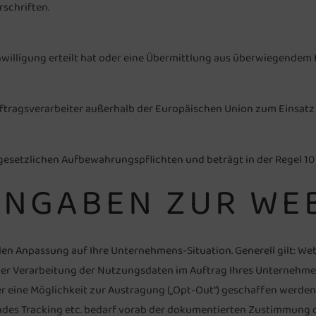
rschriften.
nwilligung erteilt hat oder eine Übermittlung aus überwiegendem In
tragsverarbeiter außerhalb der Europäischen Union zum Einsat
gesetzlichen Aufbewahrungspflichten und beträgt in der Regel 10 
ANGABEN ZUR WE
len Anpassung auf Ihre Unternehmens-Situation. Generell gilt: W
icher Verarbeitung der Nutzungsdaten im Auftrag Ihres Unternehm
ber eine Möglichkeit zur Austragung („Opt-Out“) geschaffen werd
des Tracking etc. bedarf vorab der dokumentierten Zustimmung de